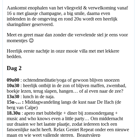
Aankomst enophalen van het vliegveld & verwelkoming vanaf
16 u met glaasje champagne, a big smile, daarna even
inblenden in de omgeving en rond 20u wordt een heerlijk
sharingdiner geserveerd.
Meet en greet maar dan zonder die vervelende stel je eens voor
momentjes 😉
Heerlijk eerste nachtje in onze mooie villa met met lekkere
bedden.
Dag 2
09u00
: ochtendmeditatie/yoga of gewoon blijven snoezen
10u30
: heerlijk ontbijt in de zon of blijven maffen, zwembad,
boekje lezen, terug slapen, hangen… of al even naar de zee?
13u30
: lunch in de naja.
15u-… :
Middagwandeling langs de kust naar De Ifach (de
berg van Calpe)
18.30u
: apero met bubbeltje + diner bij zonsondergang +
music and who knows even a little party… Om middernacht
uur draaien we het laatste plaatje, zodat iedereen toch een
fatsoenlijke nacht heeft. Relax Geniet Repeat onder een nieuwe
maan en wie weet vallende sterren. Beautysleep