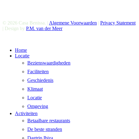
© 2026 Casa Benissa. |
Algemene Voorwaarden
|
Privacy Statement
| Design by
P.M. van der Meer
Close
Home
Menu
Locatie
Bezienswaardigheden
Faciliteiten
Geschiedenis
Klimaat
Locatie
Omgeving
Activiteiten
Betaalbare restaurants
De beste stranden
Dagtrip Ibiza