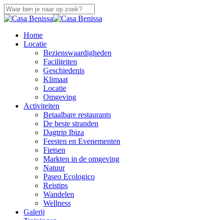
Skip
to
Close
main
Search
content
search
Menu
Home
Locatie
Bezienswaardigheden
Faciliteiten
Geschiedenis
Klimaat
Locatie
Omgeving
Activiteiten
Betaalbare restaurants
De beste stranden
Dagtrip Ibiza
Feesten en Evenementen
Fietsen
Markten in de omgeving
Natuur
Paseo Ecologico
Reistips
Wandelen
Wellness
Galerij