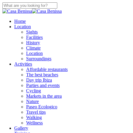
Skip
to
Close
main
Search
content
search
Menu
Home
Location
Sights
Facilities
History
Climate
Location
Surroundings
Activities
Affordable restaurants
The best beaches
Day trip Ibiza
Parties and events
Cycling
Markets in the area
Nature
Paseo Ecologico
Travel tips
Walking
Wellness
Gallery