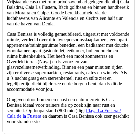
Vrijstaande casa met ruim privé zwembad gelegen dichtbij Cala
Baladrar, Cala La Fustera, Ifach golfbaan en binnen handbereik
van Moraira en Calpe. Goede bereikbaarheid via de
luchthavens van Alicante en Valencia en slechts een half uur
van de haven van Denia.
Casa Benissa is volledig gemeubileerd, uitgerust met voldoende
ruimte, verdeeld over drie tweepersoonsslaapkamers, een apart
apprtement/trainingsruimte beneden, een badkamer met douche,
woonkamer, apart gastentoilet, eetkamer, buitendouche en
ruime buitenkeuken. Het heeft een mooi zonneterras en
Overdekt terras (Naya) en is voorzien van
glasvezelinternetverbinding. Binnen een paar minuten rijden
zijn er diverse supermarkten, restaurants, cafés en winkels. Als
u ’s nachts graag een sterrenhemel, rust en stilte ziet en
tegelijkertijd dicht bij de zee en de bergen bent, dan is dit de
accommodatie voor jou.
Omgeven door bomen en naast een natuurterrein is Casa
Benissa ideaal voor trainers die op zoek zijn naar rust en
sereniteit. Op loopafstand (800 mter) ligt
Playa La Fustera /
Cala de la Fustera
en daarom is Casa Benissa ook zeer geschikt
voor strandsessies.