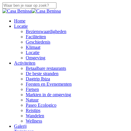
Overslaan
naar
Sluiten
hoofdinhoud
Zoeken
zoek
Menu
Home
Locatie
Bezienswaardigheden
Faciliteiten
Geschiedenis
Klimaat
Locatie
Omgeving
Activiteiten
Betaalbare restaurants
De beste stranden
Dagtrip Ibiza
Feesten en Evenementen
Fietsen
Markten in de omgeving
Natuur
Paseo Ecologico
Reistips
Wandelen
Wellness
Galerij