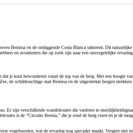
ven Benissa en de omliggende Costa Blanca uittorent. Dit natuurlijke
ebbers en avonturiers die op zoek zijn naar een onvergetelijke ervaring 
icht dat je kunt bewonderen vanaf de top van de berg. Met een hoogte v
, de schilderachtige stad Benissa en de uitgestrekte bergen strekken zi
aus. Er zijn verschillende wandelroutes die variëren in moeilijkheidsg
routes is de “Circuito Bernia,” die je rond de berg voert en je de mog
verse vogelsoorten, wat de ervaring nog specialer maakt. Vergeet niet