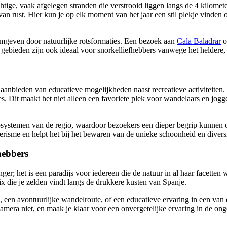
tige, vaak afgelegen stranden die verstrooid liggen langs de 4 kilomete
van rust. Hier kun je op elk moment van het jaar een stil plekje vinde
omgeven door natuurlijke rotsformaties. Een bezoek aan
Cala Baladrar
o
gebieden zijn ook ideaal voor snorkelliefhebbers vanwege het heldere,
aanbieden van educatieve mogelijkheden naast recreatieve activiteiten. 
jes. Dit maakt het niet alleen een favoriete plek voor wandelaars en jo
cosystemen van de regio, waardoor bezoekers een dieper begrip kunnen
isme en helpt het bij het bewaren van de unieke schoonheid en diversi
hebbers
er; het is een paradijs voor iedereen die de natuur in al haar facetten 
ix die je zelden vindt langs de drukkere kusten van Spanje.
, een avontuurlijke wandelroute, of een educatieve ervaring in een van
mera niet, en maak je klaar voor een onvergetelijke ervaring in de ong