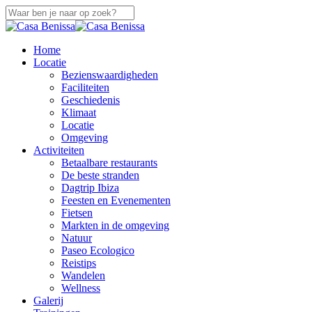
Overslaan
naar
Sluiten
hoofdinhoud
Zoeken
zoek
Menu
Home
Locatie
Bezienswaardigheden
Faciliteiten
Geschiedenis
Klimaat
Locatie
Omgeving
Activiteiten
Betaalbare restaurants
De beste stranden
Dagtrip Ibiza
Feesten en Evenementen
Fietsen
Markten in de omgeving
Natuur
Paseo Ecologico
Reistips
Wandelen
Wellness
Galerij