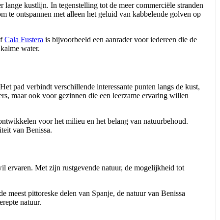
r lange kustlijn. In tegenstelling tot de meer commerciële stranden
n om te ontspannen met alleen het geluid van kabbelende golven op
f
Cala Fustera
is bijvoorbeeld een aanrader voor iedereen die de
 kalme water.
Het pad verbindt verschillende interessante punten langs de kust,
ggers, maar ook voor gezinnen die een leerzame ervaring willen
 ontwikkelen voor het milieu en het belang van natuurbehoud.
teit van Benissa.
wil ervaren. Met zijn rustgevende natuur, de mogelijkheid tot
 de meest pittoreske delen van Spanje, de natuur van Benissa
erepte natuur.