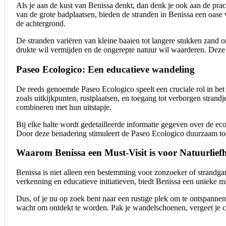
Als je aan de kust van Benissa denkt, dan denk je ook aan de prach
van de grote badplaatsen, bieden de stranden in Benissa een oase 
de achtergrond.
De stranden variëren van kleine baaien tot langere stukken zand 
drukte wil vermijden en de ongerepte natuur wil waarderen. Deze 
Paseo Ecologico: Een educatieve wandeling
De reeds genoemde Paseo Ecologico speelt een cruciale rol in het 
zoals uitkijkpunten, rustplaatsen, en toegang tot verborgen strand
combineren met hun uitstapje.
Bij elke halte wordt gedetailleerde informatie gegeven over de e
Door deze benadering stimuleert de Paseo Ecologico duurzaam toer
Waarom Benissa een Must-Visit is voor Natuurlief
Benissa is niet alleen een bestemming voor zonzoeker of strandgang
verkenning en educatieve initiatieven, biedt Benissa een unieke m
Dus, of je nu op zoek bent naar een rustige plek om te ontspannen
wacht om ontdekt te worden. Pak je wandelschoenen, vergeet je ca