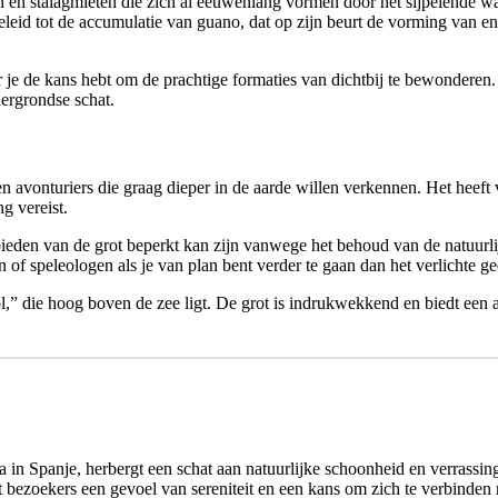
n en stalagmieten die zich al eeuwenlang vormen door het sijpelende wa
geleid tot de accumulatie van guano, dat op zijn beurt de vorming van
e de kans hebt om de prachtige formaties van dichtbij te bewonderen. Te
dergrondse schat.
n avonturiers die graag dieper in de aarde willen verkennen. Het heef
g vereist.
bieden van de grot beperkt kan zijn vanwege het behoud van de natuur
 of speleologen als je van plan bent verder te gaan dan het verlichte ge
ol,” die hoog boven de zee ligt. De grot is indrukwekkend en biedt een
a in Spanje, herbergt een schat aan natuurlijke schoonheid en verrassi
t bezoekers een gevoel van sereniteit en een kans om zich te verbinden