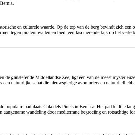
 Bernia.
istorische en culturele waarde. Op de top van de berg bevindt zich een 
men tegen pirateninvallen en biedt een fascinerende kijk op het verled
ven de glinsterende Middellandse Zee, ligt een van de meest mysterieu
 een natuurlijke schat die nieuwsgierige avonturiers en natuurliefhebbe
de populaire badplaats Cala dels Pinets in Benissa. Het pad leidt je la
 een aangename wandeling door mediterrane begroeiing en rotsachtige for