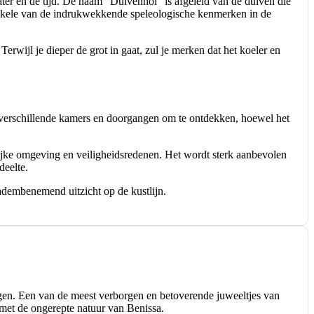
ter en de tijd. De naam “Duivenhol” is afgeleid van de duiven die
 enkele van de indrukwekkende speleologische kenmerken in de
rwijl je dieper de grot in gaat, zul je merken dat het koeler en
t verschillende kamers en doorgangen om te ontdekken, hoewel het
lijke omgeving en veiligheidsredenen. Het wordt sterk aanbevolen
deelte.
 adembenemend uitzicht op de kustlijn.
ngen. Een van de meest verborgen en betoverende juweeltjes van
 met de ongerepte natuur van Benissa.