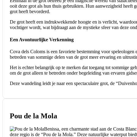
Eenmaal in de grot betreed je een magische wereld van stalactiete
ooit deze grot als hun thuis gebruikten. Hun aanwezigheid heeft 
grot heeft bevorderd.
De grot heeft een indrukwekkende hoogte en is verlicht, waardoor j
vochtiger wordt, wat bijdraagt aan de mystieke sfeer van deze on
Een Avontuurlijke Verkenning
Cova dels Coloms is een favoriete bestemming voor speleologen e
betreden van sommige delen van de grot meer ervaring en uitrustin
Het is echter belangrijk op te merken dat toegang tot sommige ge
om de grot alleen te betreden onder begeleiding van ervaren gidsen
Deze wandeling leidt je naar een spectaculaire grot, de “Duivenh
Pou de la Mola
Benissa, een charmante stad aan de Costa Blanc
deze regio is de “Pou de la Mola.” Deze natuurlijke waterput bied