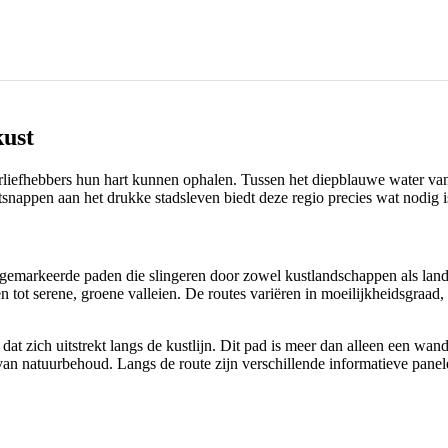
kust
urliefhebbers hun hart kunnen ophalen. Tussen het diepblauwe water va
tsnappen aan het drukke stadsleven biedt deze regio precies wat nodig i
emarkeerde paden die slingeren door zowel kustlandschappen als landinw
ken tot serene, groene valleien. De routes variëren in moeilijkheidsgra
dat zich uitstrekt langs de kustlijn. Dit pad is meer dan alleen een wandel
n natuurbehoud. Langs de route zijn verschillende informatieve panelen