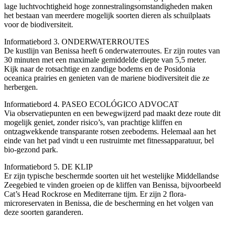
lage luchtvochtigheid hoge zonnestralingsomstandigheden maken
het bestaan ​​​​van meerdere mogelijk soorten dieren als schuilplaats
voor de biodiversiteit.
Informatiebord 3. ONDERWATERROUTES
De kustlijn van Benissa heeft 6 onderwaterroutes. Er zijn routes van
30 minuten met een maximale gemiddelde diepte van 5,5 meter.
Kijk naar de rotsachtige en zandige bodems en de Posidonia
oceanica prairies en genieten van de mariene biodiversiteit die ze
herbergen.
Informatiebord 4. PASEO ECOLÓGICO ADVOCAT
Via observatiepunten en een bewegwijzerd pad maakt deze route dit
mogelijk geniet, zonder risico’s, van prachtige kliffen en
ontzagwekkende transparante rotsen zeebodems. Helemaal aan het
einde van het pad vindt u een rustruimte met fitnessapparatuur, bel
bio-gezond park.
Informatiebord 5. DE KLIP
Er zijn typische beschermde soorten uit het westelijke Middellandse
Zeegebied te vinden groeien op de kliffen van Benissa, bijvoorbeeld
Cat’s Head Rockrose en Mediterrane tijm. Er zijn 2 flora-
microreservaten in Benissa, die de bescherming en het volgen van
deze soorten garanderen.