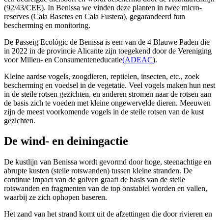
(92/43/CEE). In Benissa we vinden deze planten in twee micro-
reserves (Cala Basetes en Cala Fustera), gegarandeerd hun
bescherming en monitoring.
De Passeig Ecológic de Benissa is een van de 4 Blauwe Paden die
in 2022 in de provincie Alicante zijn toegekend door de Vereniging
voor Milieu- en Consumenteneducatie
(ADEAC
).
Kleine aardse vogels, zoogdieren, reptielen, insecten, etc., zoek
bescherming en voedsel in de vegetatie. Veel vogels maken hun nest
in de steile rotsen gezichten, en anderen stromen naar de rotsen aan
de basis zich te voeden met kleine ongewervelde dieren. Meeuwen
zijn de meest voorkomende vogels in de steile rotsen van de kust
gezichten.
De wind- en deiningactie
De kustlijn van Benissa wordt gevormd door hoge, steenachtige en
abrupte kusten (steile rotswanden) tussen kleine stranden. De
continue impact van de golven graaft de basis van de steile
rotswanden en fragmenten van de top onstabiel worden en vallen,
waarbij ze zich ophopen baseren.
Het zand van het strand komt uit de afzettingen die door rivieren en