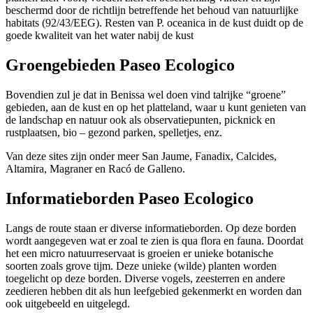
beschermd door de richtlijn betreffende het behoud van natuurlijke
habitats (92/43/EEG). Resten van P. oceanica in de kust duidt op de
goede kwaliteit van het water nabij de kust
Groengebieden Paseo Ecologico
Bovendien zul je dat in Benissa wel doen vind talrijke “groene”
gebieden, aan de kust en op het platteland, waar u kunt genieten van
de landschap en natuur ook als observatiepunten, picknick en
rustplaatsen, bio – gezond parken, spelletjes, enz.
Van deze sites zijn onder meer San Jaume, Fanadix, Calcides,
Altamira, Magraner en Racó de Galleno.
Informatieborden Paseo Ecologico
Langs de route staan er diverse informatieborden. Op deze borden
wordt aangegeven wat er zoal te zien is qua flora en fauna. Doordat
het een micro natuurreservaat is groeien er unieke botanische
soorten zoals grove tijm. Deze unieke (wilde) planten worden
toegelicht op deze borden. Diverse vogels, zeesterren en andere
zeedieren hebben dit als hun leefgebied gekenmerkt en worden dan
ook uitgebeeld en uitgelegd.