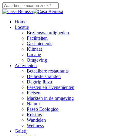
Overslaan
naar
Sluiten
hoofdinhoud
Zoeken
zoek
Menu
Home
Locatie
Bezienswaardigheden
Faciliteiten
Geschiedenis
Klimaat
Locatie
Omgeving
Activiteiten
Betaalbare restaurants
De beste stranden
Dagtrip Ibiza
Feesten en Evenementen
Fietsen
Markten in de omgeving
Natuur
Paseo Ecologico
Reistips
Wandelen
Wellness
Galerij