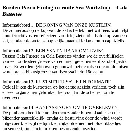
Borden Paseo Ecologico route Sea Workshop – Cala
Bassetes
Informatiebord 1. DE KONING VAN ONZE KUSTLIJN
De zonneroos op de kop van de kat is bedekt met wit haar, wat helpt
houdt vocht vast en reflecteert zonlicht, ziet eruit als de kop van een
kat, vandaar de wetenschappelijke naam, Heliantemum caput-felis.
Informatiebord 2. BENISSA EN HAAR OMGEVING
Tussen Cala Fustera en Cala Bassetes vinden we de overblijfselen
van een oude steengroeve van eoliniet, gecementeerd zand of pedra
tosca. Er werden gebouwen gebouwd met de rotsen die uit de rotsen
waren gehaald kustgroeve van Benissa in de 16e eeuw.
Informatiebord 3. KUSTMETERISATIE EN FORMATIE
Ook al lijken de kustrotsen op het eerste gezicht verlaten, toch zijn
er veel organismen gebruiken het vocht in de scheuren om te
overleven.
Informatiebord 4. AANPASSINGEN OM TE OVERLEVEN
De pijnboom heeft kleine bloemen zonder bloemblaadjes en niet
bijzonder aantrekkelijk, omdat de bestuiving door de wind wordt
uitgevoerd, terwijl de tijm kleurrijke bloemen met bloemblaadjes
presenteert, om aan te trekken bestuivende insecten.