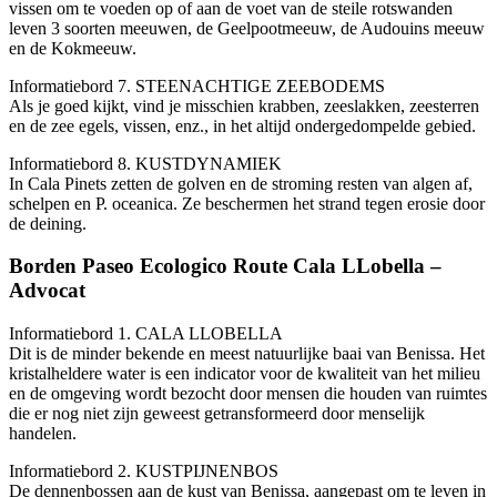
vissen om te voeden op of aan de voet van de steile rotswanden
leven 3 soorten meeuwen, de Geelpootmeeuw, de Audouins meeuw
en de Kokmeeuw.
Informatiebord 7. STEENACHTIGE ZEEBODEMS
Als je goed kijkt, vind je misschien krabben, zeeslakken, zeesterren
en de zee egels, vissen, enz., in het altijd ondergedompelde gebied.
Informatiebord 8. KUSTDYNAMIEK
In Cala Pinets zetten de golven en de stroming resten van algen af,
schelpen en P. oceanica. Ze beschermen het strand tegen erosie door
de deining.
Borden Paseo Ecologico Route Cala LLobella –
Advocat
Informatiebord 1. CALA LLOBELLA
Dit is de minder bekende en meest natuurlijke baai van Benissa. Het
kristalheldere water is een indicator voor de kwaliteit van het milieu
en de omgeving wordt bezocht door mensen die houden van ruimtes
die er nog niet zijn geweest getransformeerd door menselijk
handelen.
Informatiebord 2. KUSTPIJNENBOS
De dennenbossen aan de kust van Benissa, aangepast om te leven in