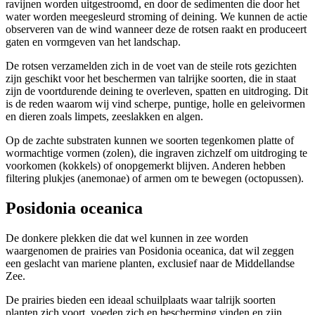
ravijnen worden uitgestroomd, en door de sedimenten die door het
water worden meegesleurd stroming of deining. We kunnen de actie
observeren van de wind wanneer deze de rotsen raakt en produceert
gaten en vormgeven van het landschap.
De rotsen verzamelden zich in de voet van de steile rots gezichten
zijn geschikt voor het beschermen van talrijke soorten, die in staat
zijn de voortdurende deining te overleven, spatten en uitdroging. Dit
is de reden waarom wij vind scherpe, puntige, holle en geleivormen
en dieren zoals limpets, zeeslakken en algen.
Op de zachte substraten kunnen we soorten tegenkomen platte of
wormachtige vormen (zolen), die ingraven zichzelf om uitdroging te
voorkomen (kokkels) of onopgemerkt blijven. Anderen hebben
filtering plukjes (anemonae) of armen om te bewegen (octopussen).
Posidonia oceanica
De donkere plekken die dat wel kunnen in zee worden
waargenomen de prairies van Posidonia oceanica, dat wil zeggen
een geslacht van mariene planten, exclusief naar de Middellandse
Zee.
De prairies bieden een ideaal schuilplaats waar talrijk soorten
planten zich voort, voeden zich en bescherming vinden en zijn