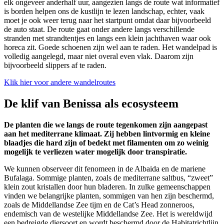
elk ongeveer anderhalf uur, aangezien langs de route wat informatief
is borden helpen ons de kustlijn te lezen landschap, echter, vaak
moet je ook weer terug naar het startpunt omdat daar bijvoorbeeld
de auto staat. De route gaat onder andere langs verschillende
stranden met strandtentjes en langs een klein jachthaven waar ook
horeca zit. Goede schoenen zijn wel aan te raden. Het wandelpad is
volledig aangelegd, maar niet overal even vlak. Daarom zijn
bijvoorbeeld slippers af te raden.
Klik hier voor andere wandelroutes
De klif van Benissa als ecosysteem
De planten die we langs de route tegenkomen zijn aangepast
aan het mediterrane klimaat. Zij hebben lintvormig en kleine
blaadjes die hard zijn of bedekt met filamenten om zo weinig
mogelijk te verliezen water mogelijk door transpiratie.
We kunnen observeer dit fenomeen in de Albaida en de mariene
Bufalaga. Sommige planten, zoals de mediterrane saltbus, “zweet”
klein zout kristallen door hun bladeren. In zulke gemeenschappen
vinden we belangrijke planten, sommigen van hen zijn beschermd,
zoals de Middellandse Zee tijm en de Cat’s Head zonneroos,
endemisch van de westelijke Middellandse Zee. Het is wereldwijd
een bedreigde diersoort en wordt beschermd door de Habitatrichtlijn