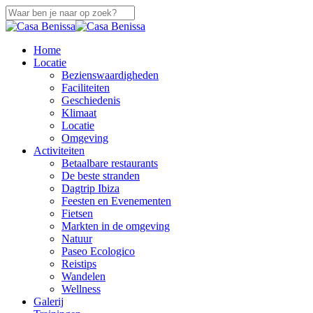
Overslaan
naar
Sluiten
hoofdinhoud
Zoeken
zoek
Menu
Home
Locatie
Bezienswaardigheden
Faciliteiten
Geschiedenis
Klimaat
Locatie
Omgeving
Activiteiten
Betaalbare restaurants
De beste stranden
Dagtrip Ibiza
Feesten en Evenementen
Fietsen
Markten in de omgeving
Natuur
Paseo Ecologico
Reistips
Wandelen
Wellness
Galerij