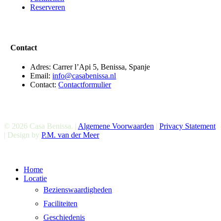
Reserveren
Contact
Adres: Carrer l’Api 5, Benissa, Spanje
Email:
info@casabenissa.nl
Contact:
Contactformulier
© 2026 Casa Benissa. |
Algemene Voorwaarden
|
Privacy Statement
| Design by
P.M. van der Meer
Menu
Home
sluiten
Locatie
Bezienswaardigheden
Faciliteiten
Geschiedenis