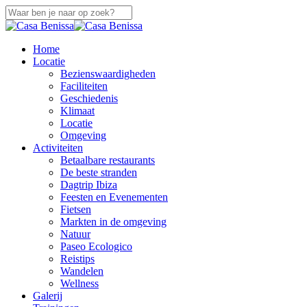
Overslaan
naar
Sluiten
hoofdinhoud
Zoeken
zoek
Menu
Home
Locatie
Bezienswaardigheden
Faciliteiten
Geschiedenis
Klimaat
Locatie
Omgeving
Activiteiten
Betaalbare restaurants
De beste stranden
Dagtrip Ibiza
Feesten en Evenementen
Fietsen
Markten in de omgeving
Natuur
Paseo Ecologico
Reistips
Wandelen
Wellness
Galerij