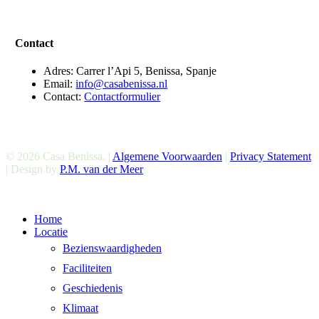
Contact
Adres: Carrer l’Api 5, Benissa, Spanje
Email:
info@casabenissa.nl
Contact:
Contactformulier
© 2026 Casa Benissa. |
Algemene Voorwaarden
|
Privacy Statement
| Design by
P.M. van der Meer
Menu
Home
sluiten
Locatie
Bezienswaardigheden
Faciliteiten
Geschiedenis
Klimaat