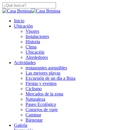
Saltar
a
Cerca
contenido
De
principal
búsqueda
Menú
Inicio
Búsqueda
Ubicación
Visores
Instalaciones
Historia
Clima
Ubicación
Alrededores
Actividades
restaurantes asequibles
Las mejores playas
Excursión de un día a Ibiza
Fiestas y eventos
Ciclismo
Mercados de la zona
Naturaleza
Paseo Ecológico
Consejos de viaje
Caminar
Bienestar
Galería