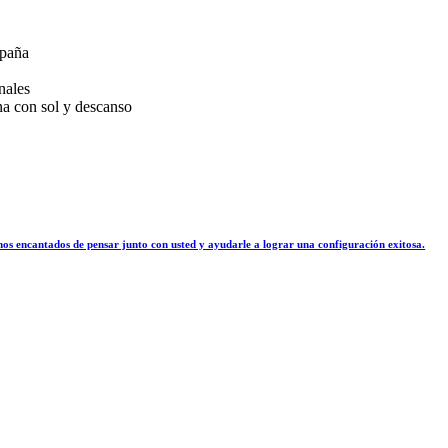
spaña
nales
na con sol y descanso
os encantados de pensar junto con usted y ayudarle a lograr una configuración exitosa.