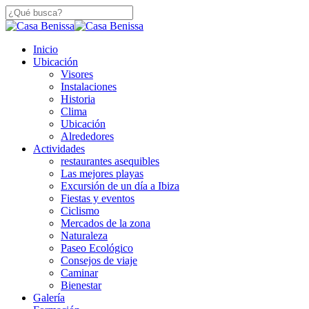
Saltar
a
Cerca
contenido
De
principal
búsqueda
Menú
Inicio
Búsqueda
Ubicación
Visores
Instalaciones
Historia
Clima
Ubicación
Alrededores
Actividades
restaurantes asequibles
Las mejores playas
Excursión de un día a Ibiza
Fiestas y eventos
Ciclismo
Mercados de la zona
Naturaleza
Paseo Ecológico
Consejos de viaje
Caminar
Bienestar
Galería