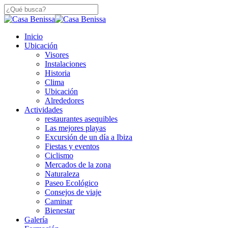
Saltar
a
Cerca
contenido
De
principal
búsqueda
Menú
Inicio
Búsqueda
Ubicación
Visores
Instalaciones
Historia
Clima
Ubicación
Alrededores
Actividades
restaurantes asequibles
Las mejores playas
Excursión de un día a Ibiza
Fiestas y eventos
Ciclismo
Mercados de la zona
Naturaleza
Paseo Ecológico
Consejos de viaje
Caminar
Bienestar
Galería