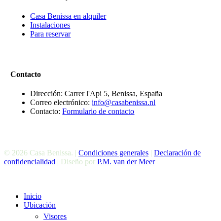
Casa Benissa en alquiler
Instalaciones
Para reservar
Contacto
Dirección: Carrer l'Api 5, Benissa, España
Correo electrónico:
info@casabenissa.nl
Contacto:
Formulario de contacto
© 2026 Casa Benissa. |
Condiciones generales
|
Declaración de
confidencialidad
| Diseño por
P.M. van der Meer
Cerrar
Inicio
El
Ubicación
Menú
Visores