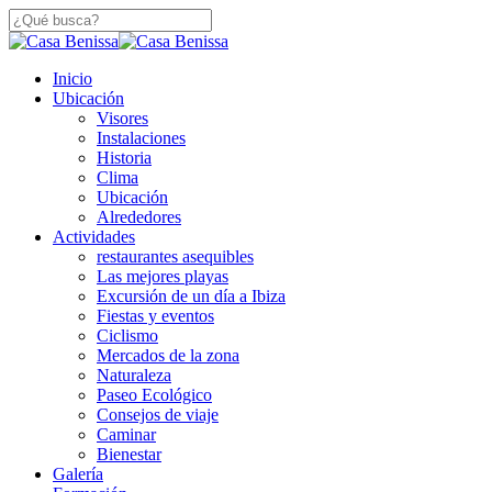
Saltar
a
Cerca
contenido
De
principal
búsqueda
Menú
Inicio
Búsqueda
Ubicación
Visores
Instalaciones
Historia
Clima
Ubicación
Alrededores
Actividades
restaurantes asequibles
Las mejores playas
Excursión de un día a Ibiza
Fiestas y eventos
Ciclismo
Mercados de la zona
Naturaleza
Paseo Ecológico
Consejos de viaje
Caminar
Bienestar
Galería