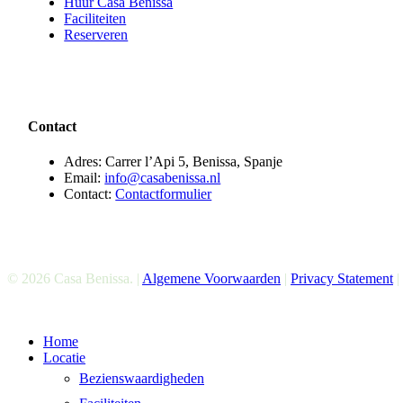
Huur Casa Benissa
Faciliteiten
Reserveren
Contact
Adres: Carrer l’Api 5, Benissa, Spanje
Email:
info@casabenissa.nl
Contact:
Contactformulier
© 2026 Casa Benissa. |
Algemene Voorwaarden
|
Privacy Statement
|
Menu
Home
sluiten
Locatie
Bezienswaardigheden