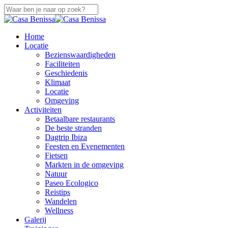
Overslaan
naar
Sluiten
hoofdinhoud
Zoeken
zoek
Menu
Home
Locatie
Bezienswaardigheden
Faciliteiten
Geschiedenis
Klimaat
Locatie
Omgeving
Activiteiten
Betaalbare restaurants
De beste stranden
Dagtrip Ibiza
Feesten en Evenementen
Fietsen
Markten in de omgeving
Natuur
Paseo Ecologico
Reistips
Wandelen
Wellness
Galerij