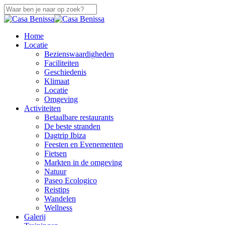
Overslaan
naar
Sluiten
hoofdinhoud
Zoeken
zoek
Menu
Home
Locatie
Bezienswaardigheden
Faciliteiten
Geschiedenis
Klimaat
Locatie
Omgeving
Activiteiten
Betaalbare restaurants
De beste stranden
Dagtrip Ibiza
Feesten en Evenementen
Fietsen
Markten in de omgeving
Natuur
Paseo Ecologico
Reistips
Wandelen
Wellness
Galerij