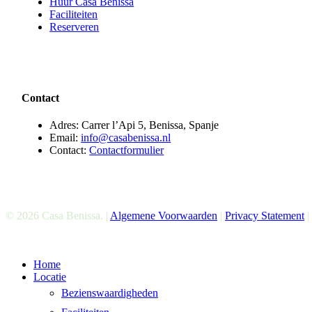
Huur Casa Benissa
Faciliteiten
Reserveren
Contact
Adres: Carrer l’Api 5, Benissa, Spanje
Email:
info@casabenissa.nl
Contact:
Contactformulier
© 2026 Casa Benissa. |
Algemene Voorwaarden
|
Privacy Statement
|
Menu
Home
sluiten
Locatie
Bezienswaardigheden