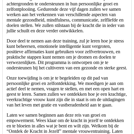
achtergronden te ondersteunen in hun persoonlijke groei en
zelfontplooiing. Gedurende deze vijf dagen zullen we samen
werken aan het verkennen van verschillende aspecten van
mentale gezondheid, mindfulness, communicatie, zelfliefde en
doelen stellen. We zullen stilstaan bij de kracht die in ieder van
jullie schuilt en deze verder ontwikkelen.
Door deel te nemen aan deze training, zul je leren hoe je stress
kunt beheersen, emotionele intelligentie kunt vergroten,
positieve affirmaties kunt gebruiken voor zelfvertrouwen, en
praktische stappen kunt nemen om je dromen en doelen te
verwezenlijken. Dit programma is ontworpen om je te
ondersteunen bij het cultiveren van een gezonde en sterke geest.
Onze toewijding is om je te begeleiden op dit pad van
persoonlijke groei en zelfontdekking. We moedigen je aan om
actief deel te nemen, vragen te stellen, en met een open hart en
geest te leren. Samen zullen we ontdekken hoe je een krachtige,
veerkrachtige vrouw kunt zijn die in staat is om de uitdagingen
van het leven met gratie en vastberadenheid aan te gaan.
Laten we samen beginnen aan deze reis van groei en
empowerment. Wees klaar om de kracht in jezelf te ontdekken
en te bloeien in alles wat je bent en wilt zijn. Welkom bij de
“Ontdek de Kracht in Jezelf” mentale vrouwentraining. Laten