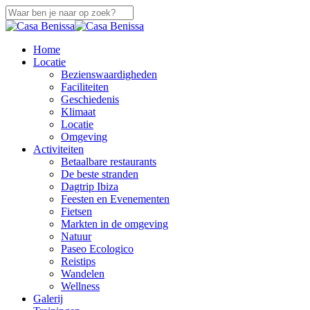
Overslaan
naar
Sluiten
hoofdinhoud
Zoeken
zoek
Menu
Home
Locatie
Bezienswaardigheden
Faciliteiten
Geschiedenis
Klimaat
Locatie
Omgeving
Activiteiten
Betaalbare restaurants
De beste stranden
Dagtrip Ibiza
Feesten en Evenementen
Fietsen
Markten in de omgeving
Natuur
Paseo Ecologico
Reistips
Wandelen
Wellness
Galerij