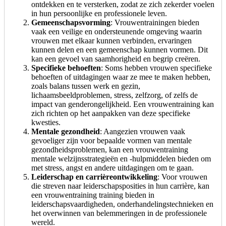
ontdekken en te versterken, zodat ze zich zekerder voelen
in hun persoonlijke en professionele leven.
Gemeenschapsvorming
: Vrouwentrainingen bieden
vaak een veilige en ondersteunende omgeving waarin
vrouwen met elkaar kunnen verbinden, ervaringen
kunnen delen en een gemeenschap kunnen vormen. Dit
kan een gevoel van saamhorigheid en begrip creëren.
Specifieke behoeften
: Soms hebben vrouwen specifieke
behoeften of uitdagingen waar ze mee te maken hebben,
zoals balans tussen werk en gezin,
lichaamsbeeldproblemen, stress, zelfzorg, of zelfs de
impact van genderongelijkheid. Een vrouwentraining kan
zich richten op het aanpakken van deze specifieke
kwesties.
Mentale gezondheid
: Aangezien vrouwen vaak
gevoeliger zijn voor bepaalde vormen van mentale
gezondheidsproblemen, kan een vrouwentraining
mentale welzijnsstrategieën en -hulpmiddelen bieden om
met stress, angst en andere uitdagingen om te gaan.
Leiderschap en carrièreontwikkeling
: Voor vrouwen
die streven naar leiderschapsposities in hun carrière, kan
een vrouwentraining training bieden in
leiderschapsvaardigheden, onderhandelingstechnieken en
het overwinnen van belemmeringen in de professionele
wereld.