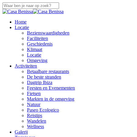
Overslaan
naar
Sluiten
hoofdinhoud
Zoeken
zoek
Menu
Home
Locatie
Bezienswaardigheden
Faciliteiten
Geschiedenis
Klimaat
Locatie
Omgeving
Activiteiten
Betaalbare restaurants
De beste stranden
Dagtrip Ibiza
Feesten en Evenementen
Fietsen
Markten in de omgeving
Natuur
Paseo Ecologico
Reistips
Wandelen
Wellness
Galerij