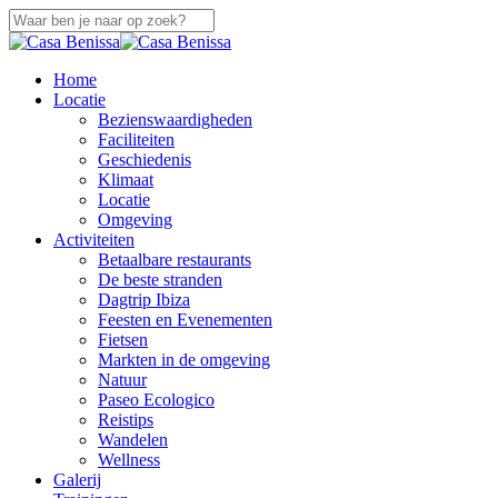
Overslaan
naar
Sluiten
hoofdinhoud
Zoeken
zoek
Menu
Home
Locatie
Bezienswaardigheden
Faciliteiten
Geschiedenis
Klimaat
Locatie
Omgeving
Activiteiten
Betaalbare restaurants
De beste stranden
Dagtrip Ibiza
Feesten en Evenementen
Fietsen
Markten in de omgeving
Natuur
Paseo Ecologico
Reistips
Wandelen
Wellness
Galerij