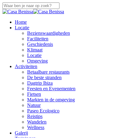
Overslaan
naar
Sluiten
hoofdinhoud
Zoeken
zoek
Menu
Home
Locatie
Bezienswaardigheden
Faciliteiten
Geschiedenis
Klimaat
Locatie
Omgeving
Activiteiten
Betaalbare restaurants
De beste stranden
Dagtrip Ibiza
Feesten en Evenementen
Fietsen
Markten in de omgeving
Natuur
Paseo Ecologico
Reistips
Wandelen
Wellness
Galerij