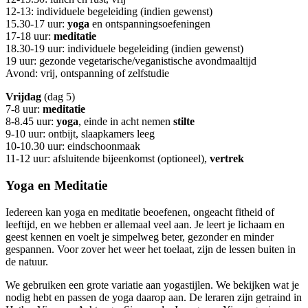
12-13: individuele begeleiding (indien gewenst)
15.30-17 uur:
yoga
en ontspanningsoefeningen
17-18 uur:
meditatie
18.30-19 uur: individuele begeleiding (indien gewenst)
19 uur: gezonde vegetarische/veganistische avondmaaltijd
Avond: vrij, ontspanning of zelfstudie
Vrijdag
(dag 5)
7-8 uur:
meditatie
8-8.45 uur:
yoga
, einde in acht nemen
stilte
9-10 uur: ontbijt, slaapkamers leeg
10-10.30 uur: eindschoonmaak
11-12 uur: afsluitende bijeenkomst (optioneel),
vertrek
Yoga en Meditatie
Iedereen kan yoga en meditatie beoefenen, ongeacht fitheid of
leeftijd, en we hebben er allemaal veel aan. Je leert je lichaam en
geest kennen en voelt je simpelweg beter, gezonder en minder
gespannen. Voor zover het weer het toelaat, zijn de lessen buiten in
de natuur.
We gebruiken een grote variatie aan yogastijlen. We bekijken wat je
nodig hebt en passen de yoga daarop aan. De leraren zijn getraind in