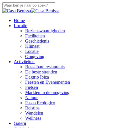
Overslaan
naar
Sluiten
hoofdinhoud
Zoeken
zoek
Menu
Home
Locatie
Bezienswaardigheden
Faciliteiten
Geschiedenis
Klimaat
Locatie
Omgeving
Activiteiten
Betaalbare restaurants
De beste stranden
Dagtrip Ibiza
Feesten en Evenementen
Fietsen
Markten in de omgeving
Natuur
Paseo Ecologico
Reistips
Wandelen
Wellness
Galerij