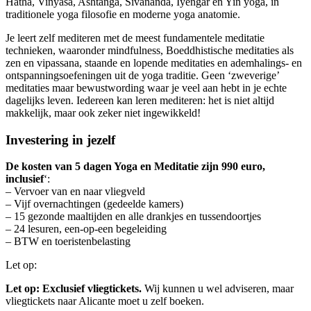
Hatha, Vinyasa, Ashtanga, Sivananda, Iyengar en Yin yoga, in
traditionele yoga filosofie en moderne yoga anatomie.
Je leert zelf mediteren met de meest fundamentele meditatie
technieken, waaronder mindfulness, Boeddhistische meditaties als
zen en vipassana, staande en lopende meditaties en ademhalings- en
ontspanningsoefeningen uit de yoga traditie. Geen ‘zweverige’
meditaties maar bewustwording waar je veel aan hebt in je echte
dagelijks leven. Iedereen kan leren mediteren: het is niet altijd
makkelijk, maar ook zeker niet ingewikkeld!
Investering in jezelf
De kosten van 5 dagen Yoga en Meditatie zijn 990 euro,
inclusief
‘:
– Vervoer van en naar vliegveld
– Vijf overnachtingen (gedeelde kamers)
– 15 gezonde maaltijden en alle drankjes en tussendoortjes
– 24 lesuren, een-op-een begeleiding
– BTW en toeristenbelasting
Let op:
Let op: Exclusief vliegtickets.
Wij kunnen u wel adviseren, maar
vliegtickets naar Alicante moet u zelf boeken.