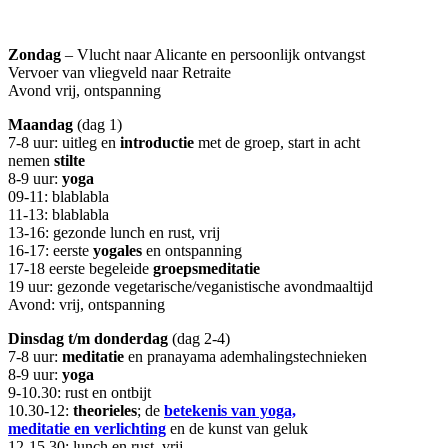
Zondag
– Vlucht naar Alicante en persoonlijk ontvangst
Vervoer van vliegveld naar Retraite
Avond vrij, ontspanning
Maandag
(dag 1)
7-8 uur:
uitleg en
introductie
met de groep, start in acht
nemen
stilte
8-9 uur:
yoga
09-11: blablabla
11-13: blablabla
13-16: gezonde lunch en rust, vrij
16-17: eerste
yogales
en ontspanning
17-18 eerste begeleide
groepsmeditatie
19 uur: gezonde vegetarische/veganistische avondmaaltijd
Avond: vrij, ontspanning
Dinsdag t/m donderdag
(dag 2-4)
7-8 uur:
meditatie
en pranayama ademhalingstechnieken
8-9 uur:
yoga
9-10.30: rust en ontbijt
10.30-12:
theorieles
; de
betekenis van
yoga,
meditatie en verlichting
en de kunst van geluk
12-15.30: lunch en rust, vrij