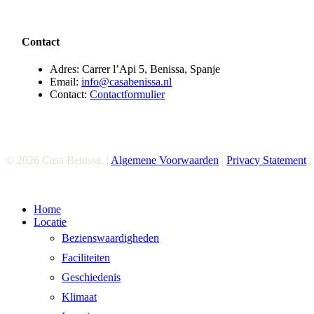
Contact
Adres: Carrer l’Api 5, Benissa, Spanje
Email:
info@casabenissa.nl
Contact:
Contactformulier
© 2026 Casa Benissa. |
Algemene Voorwaarden
|
Privacy Statement
|
Menu
Home
sluiten
Locatie
Bezienswaardigheden
Faciliteiten
Geschiedenis
Klimaat