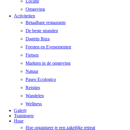
Locatie
Omgeving
Activiteiten
Betaalbare restaurants
De beste stranden
Dagtrip Ibiza
Feesten en Evenementen
Fietsen
Markten in de omgeving
Natuur
Paseo Ecologico
Reistips
Wandelen
Wellness
Galerij
Trainingen
Huur
Hoe organiseer je een zakelijke retreat