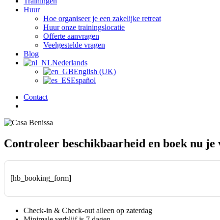
Trainingen
Huur
Hoe organiseer je een zakelijke retreat
Huur onze trainingslocatie
Offerte aanvragen
Veelgestelde vragen
Blog
Nederlands
English (UK)
Español
Contact
zoek
Controleer beschikbaarheid en boek nu je v
[hb_booking_form]
Check-in & Check-out alleen op zaterdag
Minimale verblijf is 7 dagen