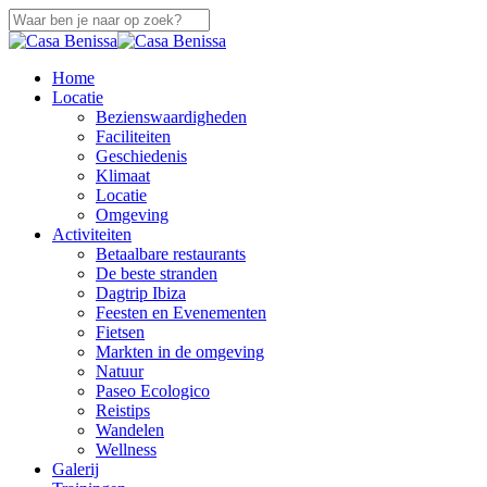
Overslaan
naar
Sluiten
hoofdinhoud
Zoeken
zoek
Menu
Home
Locatie
Bezienswaardigheden
Faciliteiten
Geschiedenis
Klimaat
Locatie
Omgeving
Activiteiten
Betaalbare restaurants
De beste stranden
Dagtrip Ibiza
Feesten en Evenementen
Fietsen
Markten in de omgeving
Natuur
Paseo Ecologico
Reistips
Wandelen
Wellness
Galerij