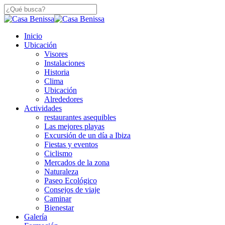
Saltar
a
Cerca
contenido
De
principal
búsqueda
Menú
Inicio
Búsqueda
Ubicación
Visores
Instalaciones
Historia
Clima
Ubicación
Alrededores
Actividades
restaurantes asequibles
Las mejores playas
Excursión de un día a Ibiza
Fiestas y eventos
Ciclismo
Mercados de la zona
Naturaleza
Paseo Ecológico
Consejos de viaje
Caminar
Bienestar
Galería