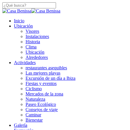
Saltar
a
Cerca
contenido
De
principal
búsqueda
Menú
Inicio
Búsqueda
Ubicación
Visores
Instalaciones
Historia
Clima
Ubicación
Alrededores
Actividades
restaurantes asequibles
Las mejores playas
Excursión de un día a Ibiza
Fiestas y eventos
Ciclismo
Mercados de la zona
Naturaleza
Paseo Ecológico
Consejos de viaje
Caminar
Bienestar
Galería