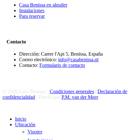
Casa Benissa en alquiler
Instalaciones
Para reservar
Contacto
Dirección: Carrer l'Api 5, Benissa, España
Correo electrónico:
info@casabenissa.nl
Contacto:
Formulario de contacto
© 2026 Casa Benissa. |
Condiciones generales
|
Declaración de
confidencialidad
| Diseño por
P.M. van der Meer
Cerrar
Inicio
El
Ubicación
Menú
Visores