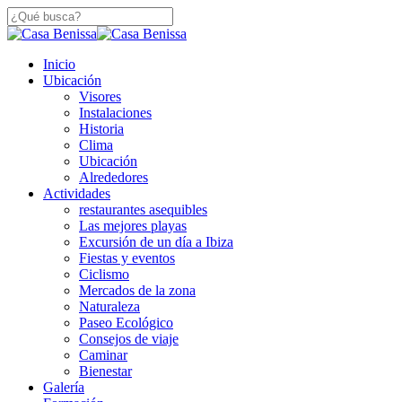
Saltar
a
Cerca
contenido
De
principal
búsqueda
Menú
Inicio
Búsqueda
Ubicación
Visores
Instalaciones
Historia
Clima
Ubicación
Alrededores
Actividades
restaurantes asequibles
Las mejores playas
Excursión de un día a Ibiza
Fiestas y eventos
Ciclismo
Mercados de la zona
Naturaleza
Paseo Ecológico
Consejos de viaje
Caminar
Bienestar
Galería