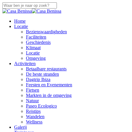
Saltar
a
Cerca
contenido
De
principal
búsqueda
Menú
Home
Búsqueda
Locatie
Bezienswaardigheden
Faciliteiten
Geschiedenis
Klimaat
Locatie
Omgeving
Activiteiten
Betaalbare restaurants
De beste stranden
Dagtrip Ibiza
Feesten en Evenementen
Fietsen
Markten in de omgeving
Natuur
Paseo Ecologico
Reistips
Wandelen
Wellness
Galerij