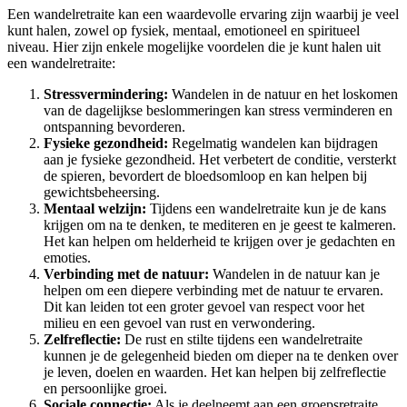
Een wandelretraite kan een waardevolle ervaring zijn waarbij je veel
kunt halen, zowel op fysiek, mentaal, emotioneel en spiritueel
niveau. Hier zijn enkele mogelijke voordelen die je kunt halen uit
een wandelretraite:
Stressvermindering:
Wandelen in de natuur en het loskomen
van de dagelijkse beslommeringen kan stress verminderen en
ontspanning bevorderen.
Fysieke gezondheid:
Regelmatig wandelen kan bijdragen
aan je fysieke gezondheid. Het verbetert de conditie, versterkt
de spieren, bevordert de bloedsomloop en kan helpen bij
gewichtsbeheersing.
Mentaal welzijn:
Tijdens een wandelretraite kun je de kans
krijgen om na te denken, te mediteren en je geest te kalmeren.
Het kan helpen om helderheid te krijgen over je gedachten en
emoties.
Verbinding met de natuur:
Wandelen in de natuur kan je
helpen om een diepere verbinding met de natuur te ervaren.
Dit kan leiden tot een groter gevoel van respect voor het
milieu en een gevoel van rust en verwondering.
Zelfreflectie:
De rust en stilte tijdens een wandelretraite
kunnen je de gelegenheid bieden om dieper na te denken over
je leven, doelen en waarden. Het kan helpen bij zelfreflectie
en persoonlijke groei.
Sociale connectie:
Als je deelneemt aan een groepsretraite,