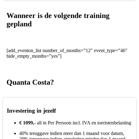
Wanneer is de volgende training
gepland
[add_eventon_list number_of_months=”12″ event_type=”46″
hide_empty_months=”yes”]
Quanta Costa?
Investering in jezelf
€ 1099,-
all in Per Persoon incl. IVA en toeristenbelasting
40% teruggave indien meer dan 1 maand voor datum,
20% teruggave indien annulering minder dan 1 maand