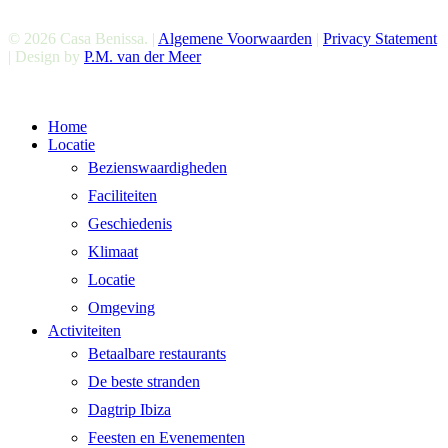
© 2026 Casa Benissa. |
Algemene Voorwaarden
|
Privacy Statement
| Design by
P.M. van der Meer
Cerrar
Home
El
Locatie
Menú
Bezienswaardigheden
Faciliteiten
Geschiedenis
Klimaat
Locatie
Omgeving
Activiteiten
Betaalbare restaurants
De beste stranden
Dagtrip Ibiza
Feesten en Evenementen