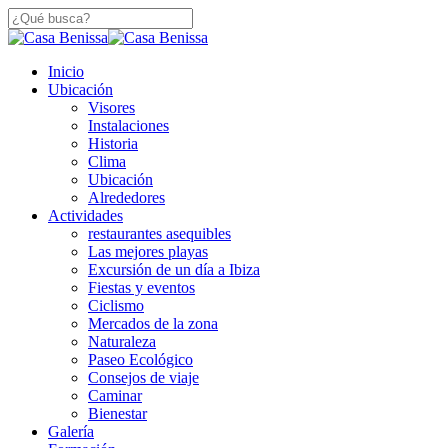
Saltar
a
Cerca
contenido
De
principal
búsqueda
Menú
Inicio
Búsqueda
Ubicación
Visores
Instalaciones
Historia
Clima
Ubicación
Alrededores
Actividades
restaurantes asequibles
Las mejores playas
Excursión de un día a Ibiza
Fiestas y eventos
Ciclismo
Mercados de la zona
Naturaleza
Paseo Ecológico
Consejos de viaje
Caminar
Bienestar
Galería