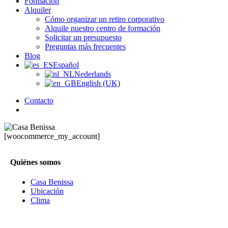
Formación
Alquiler
Cómo organizar un retiro corporativo
Alquile nuestro centro de formación
Solicitar un presupuesto
Preguntas más frecuentes
Blog
Español
Nederlands
English (UK)
Contacto
búsqueda
[woocommerce_my_account]
Quiénes somos
Casa Benissa
Ubicación
Clima