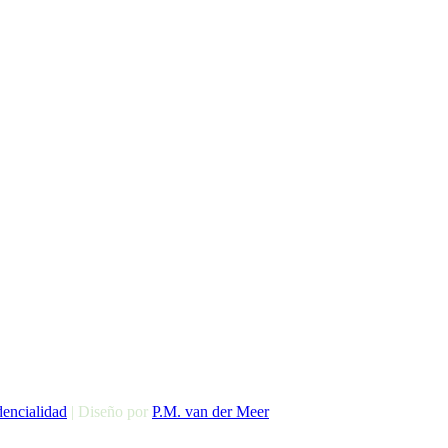
dencialidad
| Diseño por
P.M. van der Meer