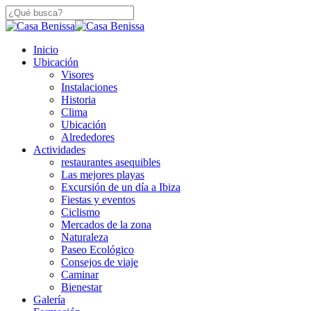
Saltar
a
Cerca
contenido
De
principal
búsqueda
Menú
Inicio
Búsqueda
Ubicación
Visores
Instalaciones
Historia
Clima
Ubicación
Alrededores
Actividades
restaurantes asequibles
Las mejores playas
Excursión de un día a Ibiza
Fiestas y eventos
Ciclismo
Mercados de la zona
Naturaleza
Paseo Ecológico
Consejos de viaje
Caminar
Bienestar
Galería