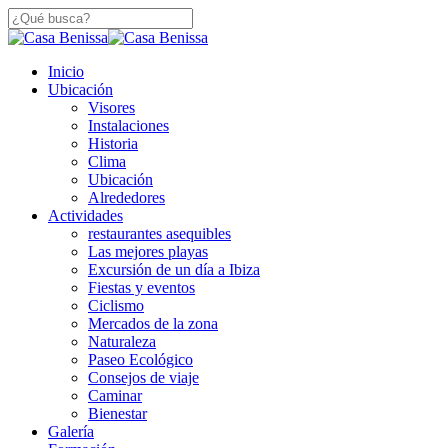
Saltar
a
Cerca
contenido
De
principal
búsqueda
Menú
Inicio
Búsqueda
Ubicación
Visores
Instalaciones
Historia
Clima
Ubicación
Alrededores
Actividades
restaurantes asequibles
Las mejores playas
Excursión de un día a Ibiza
Fiestas y eventos
Ciclismo
Mercados de la zona
Naturaleza
Paseo Ecológico
Consejos de viaje
Caminar
Bienestar
Galería