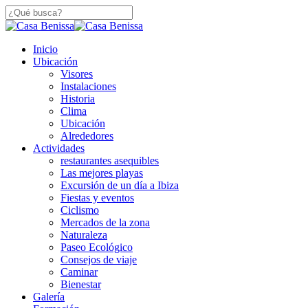
Saltar
a
Cerca
contenido
De
principal
búsqueda
Menú
Inicio
Búsqueda
Ubicación
Visores
Instalaciones
Historia
Clima
Ubicación
Alrededores
Actividades
restaurantes asequibles
Las mejores playas
Excursión de un día a Ibiza
Fiestas y eventos
Ciclismo
Mercados de la zona
Naturaleza
Paseo Ecológico
Consejos de viaje
Caminar
Bienestar
Galería