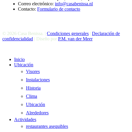
Correo electrónico:
info@casabenissa.nl
Contacto:
Formulario de contacto
© 2026 Casa Benissa. |
Condiciones generales
|
Declaración de
confidencialidad
| Diseño por
P.M. van der Meer
Cerrar
Inicio
El
Ubicación
Menú
Visores
Instalaciones
Historia
Clima
Ubicación
Alrededores
Actividades
restaurantes asequibles