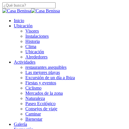
Saltar
a
Cerca
contenido
De
principal
búsqueda
Menú
Inicio
Búsqueda
Ubicación
Visores
Instalaciones
Historia
Clima
Ubicación
Alrededores
Actividades
restaurantes asequibles
Las mejores playas
Excursión de un día a Ibiza
Fiestas y eventos
Ciclismo
Mercados de la zona
Naturaleza
Paseo Ecológico
Consejos de viaje
Caminar
Bienestar
Galería